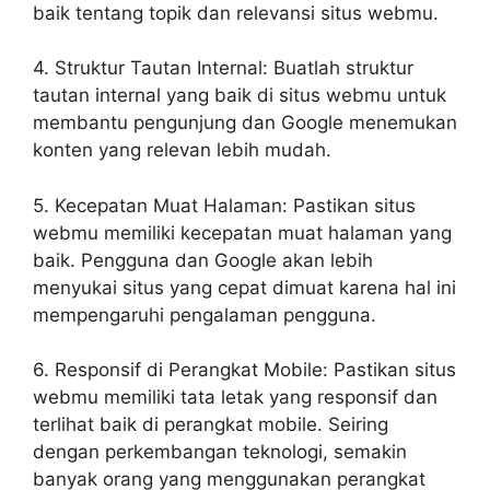
baik tentang topik dan relevansi situs webmu.
4. Struktur Tautan Internal: Buatlah struktur
tautan internal yang baik di situs webmu untuk
membantu pengunjung dan Google menemukan
konten yang relevan lebih mudah.
5. Kecepatan Muat Halaman: Pastikan situs
webmu memiliki kecepatan muat halaman yang
baik. Pengguna dan Google akan lebih
menyukai situs yang cepat dimuat karena hal ini
mempengaruhi pengalaman pengguna.
6. Responsif di Perangkat Mobile: Pastikan situs
webmu memiliki tata letak yang responsif dan
terlihat baik di perangkat mobile. Seiring
dengan perkembangan teknologi, semakin
banyak orang yang menggunakan perangkat