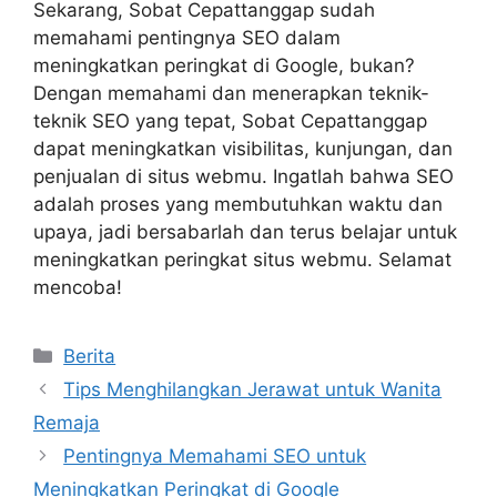
Sekarang, Sobat Cepattanggap sudah
memahami pentingnya SEO dalam
meningkatkan peringkat di Google, bukan?
Dengan memahami dan menerapkan teknik-
teknik SEO yang tepat, Sobat Cepattanggap
dapat meningkatkan visibilitas, kunjungan, dan
penjualan di situs webmu. Ingatlah bahwa SEO
adalah proses yang membutuhkan waktu dan
upaya, jadi bersabarlah dan terus belajar untuk
meningkatkan peringkat situs webmu. Selamat
mencoba!
Categories
Berita
Tips Menghilangkan Jerawat untuk Wanita
Remaja
Pentingnya Memahami SEO untuk
Meningkatkan Peringkat di Google