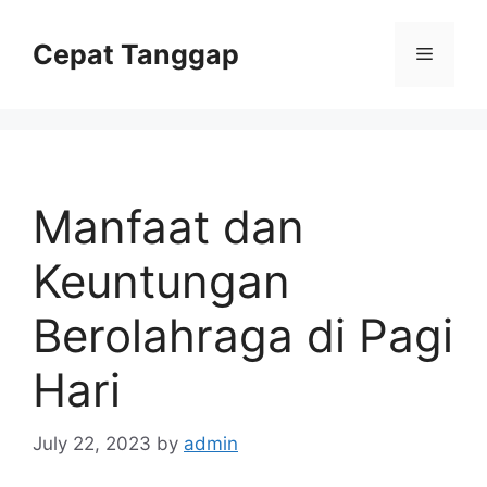
Skip
to
Cepat Tanggap
Menu
content
Manfaat dan
Keuntungan
Berolahraga di Pagi
Hari
July 22, 2023
by
admin