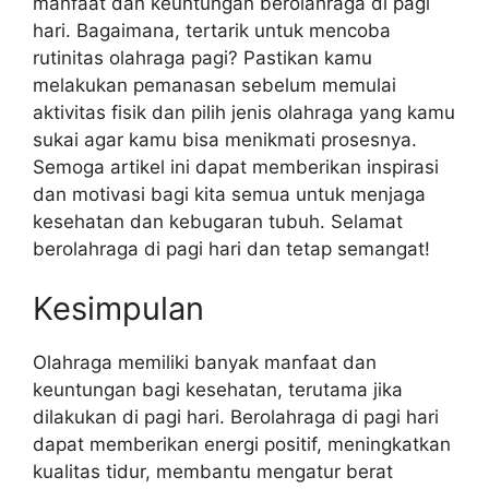
manfaat dan keuntungan berolahraga di pagi
hari. Bagaimana, tertarik untuk mencoba
rutinitas olahraga pagi? Pastikan kamu
melakukan pemanasan sebelum memulai
aktivitas fisik dan pilih jenis olahraga yang kamu
sukai agar kamu bisa menikmati prosesnya.
Semoga artikel ini dapat memberikan inspirasi
dan motivasi bagi kita semua untuk menjaga
kesehatan dan kebugaran tubuh. Selamat
berolahraga di pagi hari dan tetap semangat!
Kesimpulan
Olahraga memiliki banyak manfaat dan
keuntungan bagi kesehatan, terutama jika
dilakukan di pagi hari. Berolahraga di pagi hari
dapat memberikan energi positif, meningkatkan
kualitas tidur, membantu mengatur berat