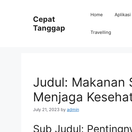
Skip
to
Home
Aplikasi
Cepat
content
Tanggap
Travelling
Judul: Makanan 
Menjaga Keseha
July 21, 2023
by
admin
Sub Judul: Penting