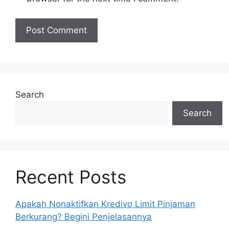
Search
Search
Recent Posts
Apakah Nonaktifkan Kredivo Limit Pinjaman
Berkurang? Begini Penjelasannya