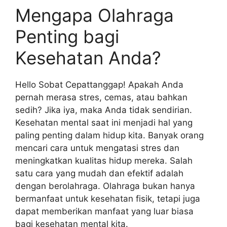
Mengapa Olahraga
Penting bagi
Kesehatan Anda?
Hello Sobat Cepattanggap! Apakah Anda
pernah merasa stres, cemas, atau bahkan
sedih? Jika iya, maka Anda tidak sendirian.
Kesehatan mental saat ini menjadi hal yang
paling penting dalam hidup kita. Banyak orang
mencari cara untuk mengatasi stres dan
meningkatkan kualitas hidup mereka. Salah
satu cara yang mudah dan efektif adalah
dengan berolahraga. Olahraga bukan hanya
bermanfaat untuk kesehatan fisik, tetapi juga
dapat memberikan manfaat yang luar biasa
bagi kesehatan mental kita.