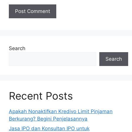
Search
Search
Recent Posts
Apakah Nonaktifkan Kredivo Limit Pinjaman
Berkurang? Begini Penjelasannya
Jasa IPO dan Konsultan IPO untuk