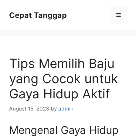
Skip
to
Cepat Tanggap
Menu
content
Tips Memilih Baju
yang Cocok untuk
Gaya Hidup Aktif
August 15, 2023
by
admin
Mengenal Gaya Hidup