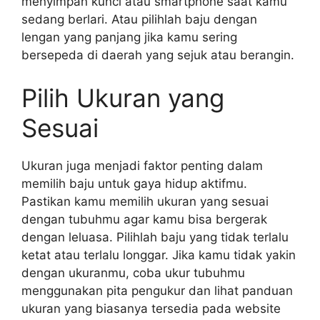
menyimpan kunci atau smartphone saat kamu
sedang berlari. Atau pilihlah baju dengan
lengan yang panjang jika kamu sering
bersepeda di daerah yang sejuk atau berangin.
Pilih Ukuran yang
Sesuai
Ukuran juga menjadi faktor penting dalam
memilih baju untuk gaya hidup aktifmu.
Pastikan kamu memilih ukuran yang sesuai
dengan tubuhmu agar kamu bisa bergerak
dengan leluasa. Pilihlah baju yang tidak terlalu
ketat atau terlalu longgar. Jika kamu tidak yakin
dengan ukuranmu, coba ukur tubuhmu
menggunakan pita pengukur dan lihat panduan
ukuran yang biasanya tersedia pada website