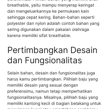
breathable, yaitu mampu menyerap keringat
dan mengeluarkannya ke permukaan kain
sehingga cepat kering. Bahan-bahan seperti
polyester dan nylon adalah contoh bahan yang
sering digunakan dalam pakaian olahraga
karena memiliki sifat breathable.
Pertimbangkan Desain
dan Fungsionalitas
Selain bahan, desain dan fungsionalitas juga
harus kamu pertimbangkan. Pilihlah baju yang
memiliki desain yang sesuai dengan
preferensimu, namun tetap memperhatikan
fungsionalitasnya. Misalnya, pilihlah baju yang
memiliki kantong kecil di bagian belakang untuk