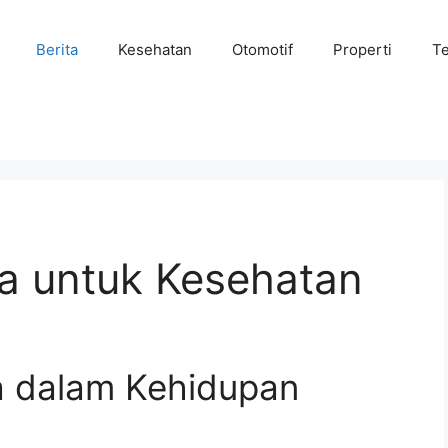
Berita
Kesehatan
Otomotif
Properti
Te
a untuk Kesehatan
a dalam Kehidupan