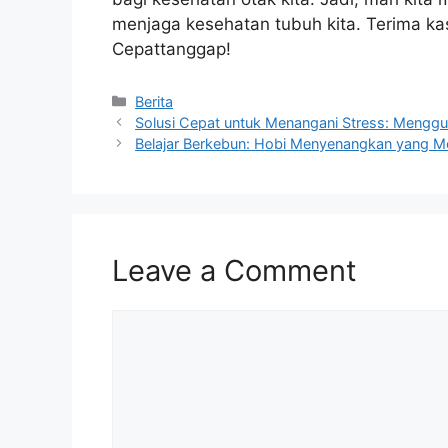
menjaga kesehatan tubuh kita. Terima kas
Cepattanggap!
Categories
Berita
Solusi Cepat untuk Menangani Stress: Menggu
Belajar Berkebun: Hobi Menyenangkan yang 
Leave a Comment
Comment