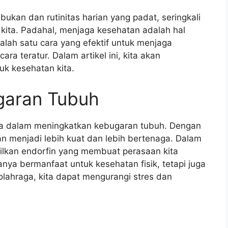
bukan dan rutinitas harian yang padat, seringkali
 kita. Padahal, menjaga kesehatan adalah hal
Salah satu cara yang efektif untuk menjaga
a teratur. Dalam artikel ini, kita akan
k kesehatan kita.
garan Tubuh
asa dalam meningkatkan kebugaran tubuh. Dengan
kan menjadi lebih kuat dan lebih bertenaga. Dalam
ilkan endorfin yang membuat perasaan kita
hanya bermanfaat untuk kesehatan fisik, tetapi juga
olahraga, kita dapat mengurangi stres dan