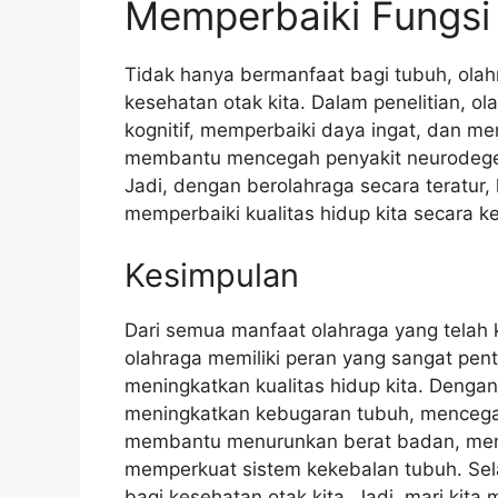
Memperbaiki Fungsi
Tidak hanya bermanfaat bagi tubuh, olah
kesehatan otak kita. Dalam penelitian, o
kognitif, memperbaiki daya ingat, dan me
membantu mencegah penyakit neurodegene
Jadi, dengan berolahraga secara teratur,
memperbaiki kualitas hidup kita secara k
Kesimpulan
Dari semua manfaat olahraga yang telah 
olahraga memiliki peran yang sangat pe
meningkatkan kualitas hidup kita. Dengan 
meningkatkan kebugaran tubuh, mencegah 
membantu menurunkan berat badan, menin
memperkuat sistem kekebalan tubuh. Selai
bagi kesehatan otak kita. Jadi, mari kita