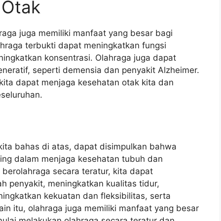
 Otak
raga juga memiliki manfaat yang besar bagi
lahraga terbukti dapat meningkatkan fungsi
ningkatkan konsentrasi. Olahraga juga dapat
ratif, seperti demensia dan penyakit Alzheimer.
 kita dapat menjaga kesehatan otak kita dan
eseluruhan.
kita bahas di atas, dapat disimpulkan bahwa
nting dalam menjaga kesehatan tubuh dan
berolahraga secara teratur, kita dapat
penyakit, meningkatkan kualitas tidur,
gkatkan kekuatan dan fleksibilitas, serta
n itu, olahraga juga memiliki manfaat yang besar
 mulai melakukan olahraga secara teratur dan