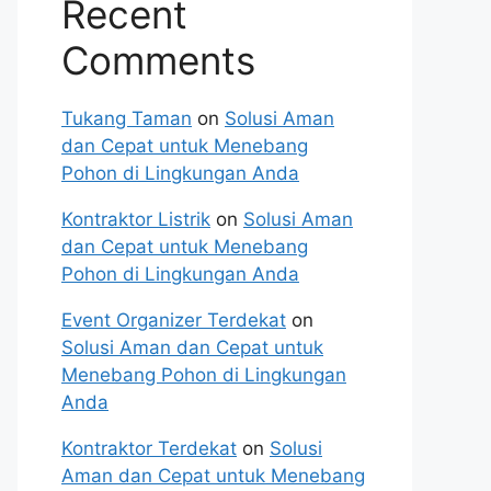
Recent
Comments
Tukang Taman
on
Solusi Aman
dan Cepat untuk Menebang
Pohon di Lingkungan Anda
Kontraktor Listrik
on
Solusi Aman
dan Cepat untuk Menebang
Pohon di Lingkungan Anda
Event Organizer Terdekat
on
Solusi Aman dan Cepat untuk
Menebang Pohon di Lingkungan
Anda
Kontraktor Terdekat
on
Solusi
Aman dan Cepat untuk Menebang