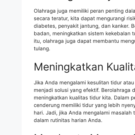
Olahraga juga memiliki peran penting da
secara teratur, kita dapat mengurangi risi
diabetes, penyakit jantung, dan kanker.
badan, meningkatkan sistem kekebalan tu
itu, olahraga juga dapat membantu mengu
tulang.
Meningkatkan Kualit
Jika Anda mengalami kesulitan tidur atau
menjadi solusi yang efektif. Berolahraga
meningkatkan kualitas tidur kita. Dalam p
cenderung memiliki tidur yang lebih nye
hari. Jadi, jika Anda mengalami masalah
dalam rutinitas harian Anda.